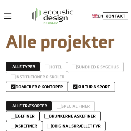
KONTAKT
EN
Alle projekter
ALLE TYPER
HOTEL
SUNDHED & SYGEHUS
INSTITUTIONER & SKOLER
DOMICILER & KONTORER
KULTUR & SPORT
ALLE TRÆSORTER
SPECIAL FINÉR
EGEFINER
BRUNKERNE ASKEFINER
ASKEFINER
ORIGINAL SKRÆLLET FYR