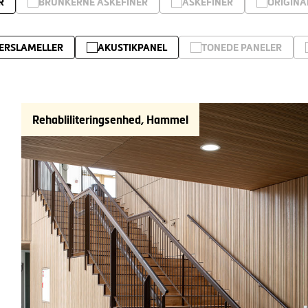
R
BRUNKERNE ASKEFINER
ASKEFINER
ORIGINA
ERSLAMELLER
AKUSTIKPANEL
TONEDE PANELER
Rehabliliteringsenhed, Hammel