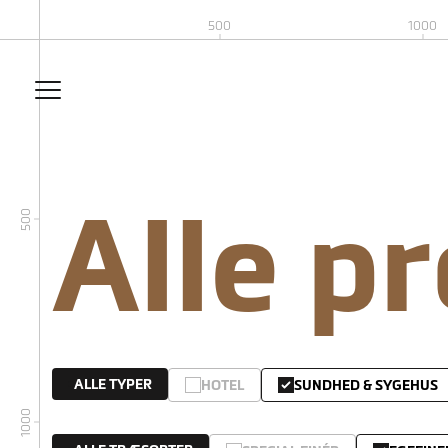
500
1000
Alle p
500
ALLE TYPER
HOTEL
SUNDHED & SYGEHUS
1000