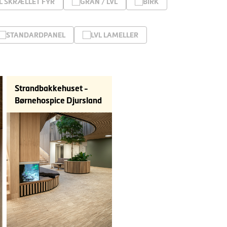
L SKRÆLLET FYR
GRAN / LVL
BIRK
STANDARDPANEL
LVL LAMELLER
Strandbakkehuset -
Børnehospice Djursland