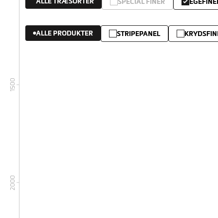
ALLE TRÆSORTER
SPECIAL FINÉR
EGEFINE
ALLE PRODUKTER
STRIPEPANEL
KRYDSFIN
1500
2000