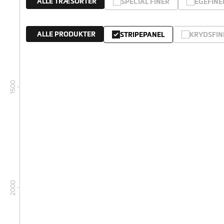
ALLE TRÆSORTER
SPECIAL FINÉR
EGEFINE
ALLE PRODUKTER
STRIPEPANEL
KRYDSFIN
1500
2000