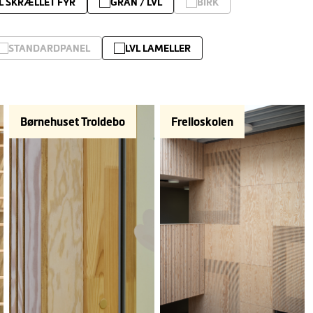
L SKRÆLLET FYR
GRAN / LVL
BIRK
STANDARDPANEL
LVL LAMELLER
Børnehuset Troldebo
Frelloskolen