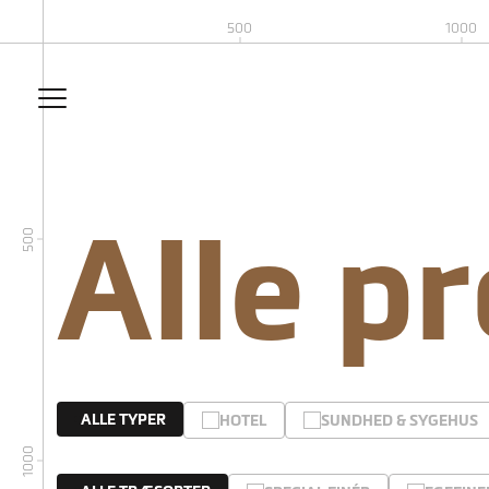
500
1000
Alle p
500
ALLE TYPER
HOTEL
SUNDHED & SYGEHUS
1000