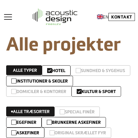
KONTAKT
EN
Alle projekter
ALLE TYPER
HOTEL
SUNDHED & SYGEHUS
INSTITUTIONER & SKOLER
DOMICILER & KONTORER
KULTUR & SPORT
ALLE TRÆSORTER
SPECIAL FINÉR
EGEFINER
BRUNKERNE ASKEFINER
ASKEFINER
ORIGINAL SKRÆLLET FYR