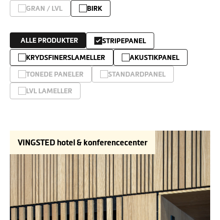
GRAN / LVL
BIRK
ALLE PRODUKTER
STRIPEPANEL
KRYDSFINERSLAMELLER
AKUSTIKPANEL
TONEDE PANELER
STANDARDPANEL
LVL LAMELLER
VINGSTED hotel & konferencecenter