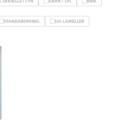
L SKRÆLLET FYR
GRAN / LVL
BIRK
STANDARDPANEL
LVL LAMELLER