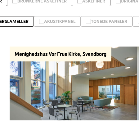
R
BRUNKERNE ASKEFINER
ASKEFINER
ORIGINA
ERSLAMELLER
AKUSTIKPANEL
TONEDE PANELER
Menighedshus Vor Frue Kirke, Svendborg