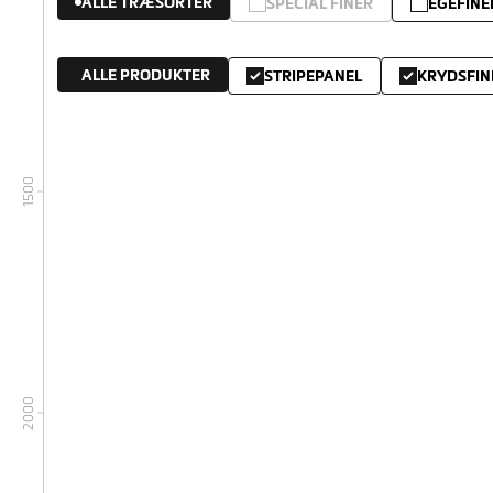
ALLE TRÆSORTER
SPECIAL FINÉR
EGEFINE
ALLE PRODUKTER
STRIPEPANEL
KRYDSFIN
1500
2000