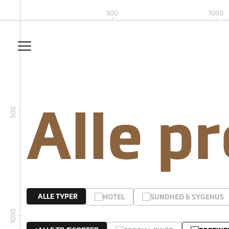
500
1000
Alle p
500
ALLE TYPER
HOTEL
SUNDHED & SYGEHUS
1000