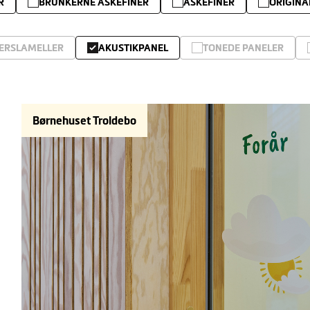
R
BRUNKERNE ASKEFINER
ASKEFINER
ORIGINA
ERSLAMELLER
AKUSTIKPANEL
TONEDE PANELER
Børnehuset Troldebo