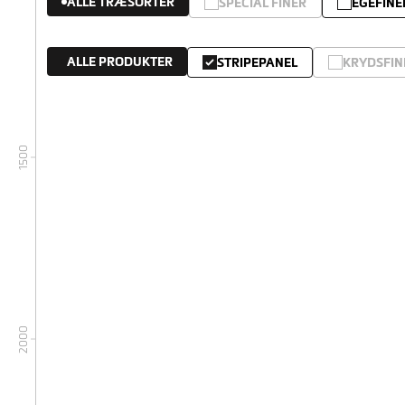
ALLE TRÆSORTER
SPECIAL FINÉR
EGEFINE
ALLE PRODUKTER
STRIPEPANEL
KRYDSFIN
1500
2000