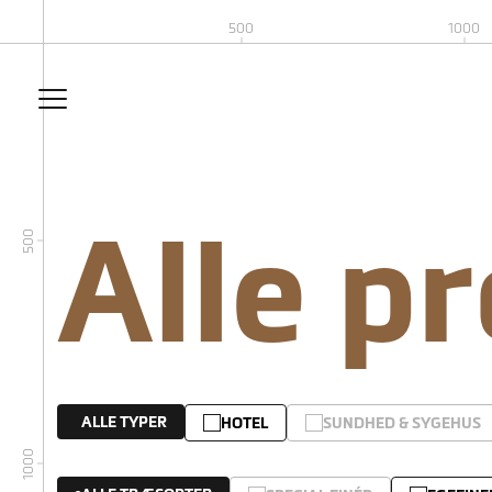
500
1000
Alle p
500
ALLE TYPER
HOTEL
SUNDHED & SYGEHUS
1000