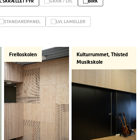
L SKRÆLLET FYR
GRAN / LVL
BIRK
STANDARDPANEL
LVL LAMELLER
Frelloskolen
Kulturrummet, Thisted
Musikskole