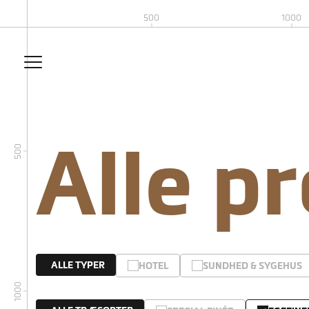
500
1000
Alle p
500
ALLE TYPER
HOTEL
SUNDHED & SYGEHUS
1000