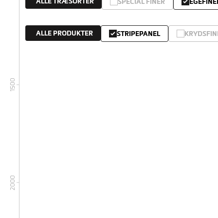
ALLE TRÆSORTER
SPECIAL FINÉR
EGEFINE
ALLE PRODUKTER
STRIPEPANEL
KRYDSFIN
1500
2000