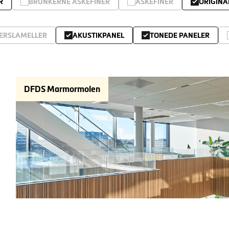
R
BRUNKERNE ASKEFINER
ASKEFINER
ORIGINA
ERSLAMELLER
AKUSTIKPANEL
TONEDE PANELER
DFDS Marmormolen