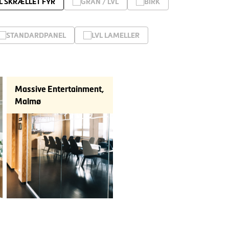
L SKRÆLLET FYR
GRAN / LVL
BIRK
STANDARDPANEL
LVL LAMELLER
Massive Entertainment,
Malmø