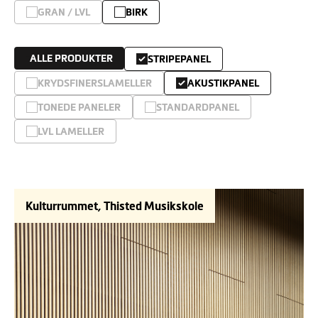
GRAN / LVL
BIRK
ALLE PRODUKTER
STRIPEPANEL
KRYDSFINERSLAMELLER
AKUSTIKPANEL
TONEDE PANELER
STANDARDPANEL
LVL LAMELLER
Kulturrummet, Thisted Musikskole