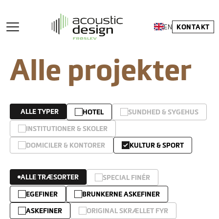
KONTAKT
EN
Alle projekter
ALLE TYPER
HOTEL
SUNDHED & SYGEHUS
INSTITUTIONER & SKOLER
DOMICILER & KONTORER
KULTUR & SPORT
ALLE TRÆSORTER
SPECIAL FINÉR
EGEFINER
BRUNKERNE ASKEFINER
ASKEFINER
ORIGINAL SKRÆLLET FYR