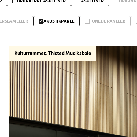
R
BRUNKERNE ASKEFINER
ASKEFINER
ORIGINA
ERSLAMELLER
AKUSTIKPANEL
TONEDE PANELER
Kulturrummet, Thisted Musikskole