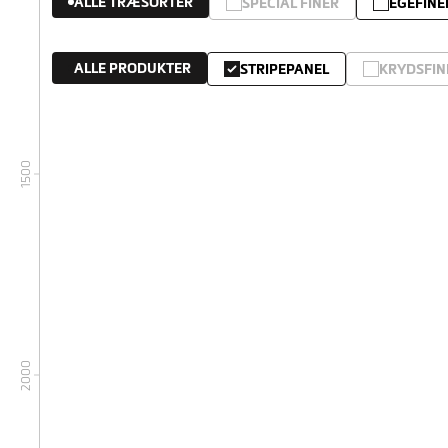
ALLE TRÆSORTER
SPECIAL FINÉR
EGEFINE
ALLE PRODUKTER
STRIPEPANEL
KRYDSFIN
1500
2000