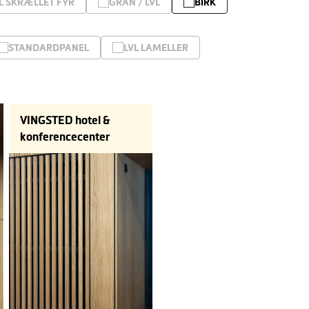
L SKRÆLLET FYR
GRAN / LVL
BIRK
STANDARDPANEL
LVL LAMELLER
VINGSTED hotel &
konferencecenter