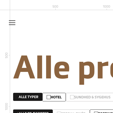
500
1000
Alle p
500
ALLE TYPER
HOTEL
SUNDHED & SYGEHUS
1000