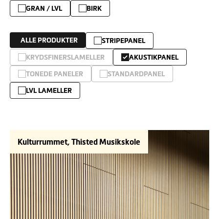
GRAN / LVL
BIRK
ALLE PRODUKTER
STRIPEPANEL
KRYDSFINERSLAMELLER
AKUSTIKPANEL
TONEDE PANELER
STANDARDPANEL
LVL LAMELLER
Kulturrummet, Thisted Musikskole