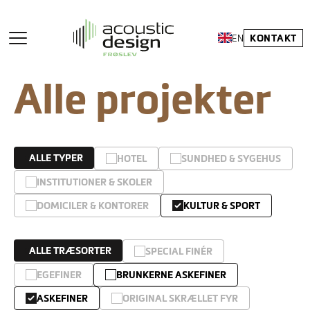
KONTAKT
EN
Alle projekter
ALLE TYPER
HOTEL
SUNDHED & SYGEHUS
INSTITUTIONER & SKOLER
DOMICILER & KONTORER
KULTUR & SPORT
ALLE TRÆSORTER
SPECIAL FINÉR
EGEFINER
BRUNKERNE ASKEFINER
ASKEFINER
ORIGINAL SKRÆLLET FYR