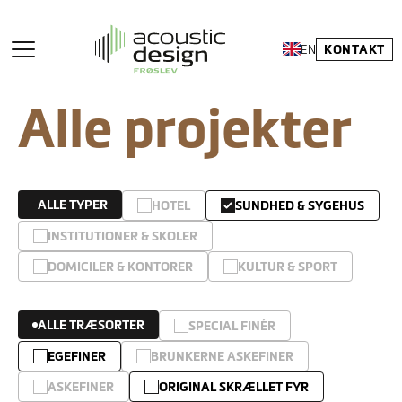
KONTAKT
EN
Alle projekter
ALLE TYPER
HOTEL
SUNDHED & SYGEHUS
INSTITUTIONER & SKOLER
DOMICILER & KONTORER
KULTUR & SPORT
ALLE TRÆSORTER
SPECIAL FINÉR
EGEFINER
BRUNKERNE ASKEFINER
ASKEFINER
ORIGINAL SKRÆLLET FYR