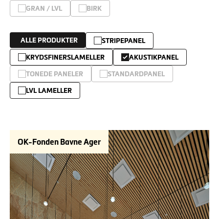
GRAN / LVL
BIRK
ALLE PRODUKTER
STRIPEPANEL
KRYDSFINERSLAMELLER
AKUSTIKPANEL
TONEDE PANELER
STANDARDPANEL
LVL LAMELLER
OK-Fonden Bavne Ager