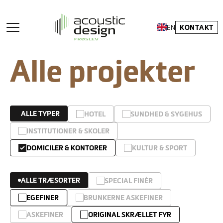
KONTAKT
EN
Alle projekter
ALLE TYPER
HOTEL
SUNDHED & SYGEHUS
INSTITUTIONER & SKOLER
DOMICILER & KONTORER
KULTUR & SPORT
ALLE TRÆSORTER
SPECIAL FINÉR
EGEFINER
BRUNKERNE ASKEFINER
ASKEFINER
ORIGINAL SKRÆLLET FYR