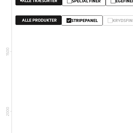
ALLE TRÆSORTER
SPECIAL FINÉR
EGEFINE
ALLE PRODUKTER
STRIPEPANEL
KRYDSFIN
1500
2000