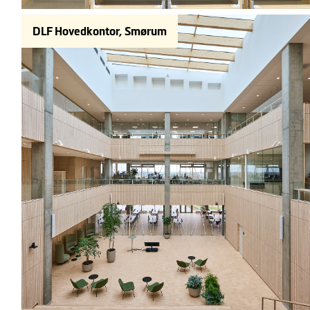
DLF Hovedkontor, Smørum