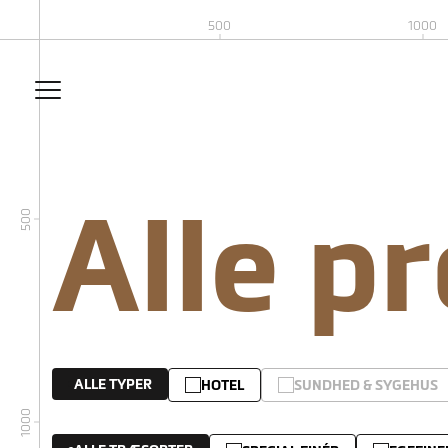
500
1000
Alle p
500
ALLE TYPER
HOTEL
SUNDHED & SYGEHUS
1000