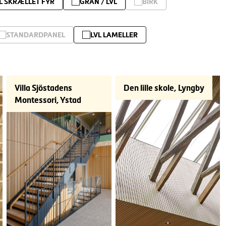
L SKRÆLLET FYR
GRAN / LVL
BIRK
STANDARDPANEL
LVL LAMELLER
Villa Sjöstadens
Den lille skole, Lyngby
Montessori, Ystad