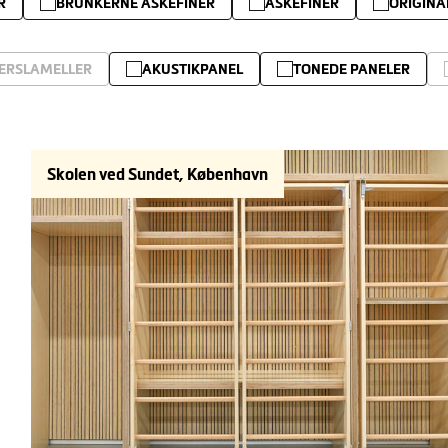
R
BRUNKERNE ASKEFINER
ASKEFINER
ORIGINA
ERSLAMELLER
AKUSTIKPANEL
TONEDE PANELER
Skolen ved Sundet, København