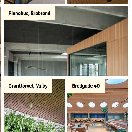
Pianohus, Brabrand
Grønttorvet, Valby
Bredgade 40