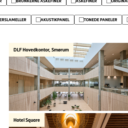
R
BRUNKERNE ASKEFINER
ASKEFINER
ORIGINA
ERSLAMELLER
AKUSTIKPANEL
TONEDE PANELER
DLF Hovedkontor, Smørum
Hotel Square