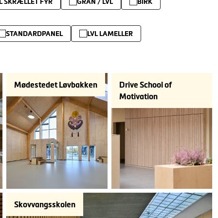
L SKRÆLLET FYR
GRAN / LVL
BIRK
STANDARDPANEL
LVL LAMELLER
Mødestedet Løvbakken
Drive School of
Motivation
Skovvangsskolen