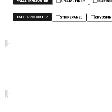
ALLE TRÆSORTER
SPECIAL FINÉR
EGEFINE
ALLE PRODUKTER
STRIPEPANEL
KRYDSFIN
1500
2000