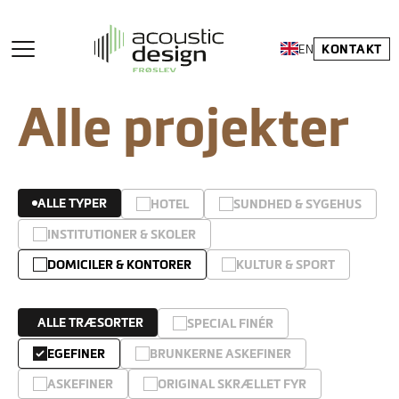
KONTAKT
EN
Alle projekter
ALLE TYPER
HOTEL
SUNDHED & SYGEHUS
INSTITUTIONER & SKOLER
DOMICILER & KONTORER
KULTUR & SPORT
ALLE TRÆSORTER
SPECIAL FINÉR
EGEFINER
BRUNKERNE ASKEFINER
ASKEFINER
ORIGINAL SKRÆLLET FYR