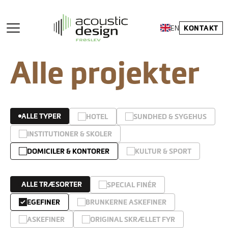
KONTAKT
EN
Alle projekter
ALLE TYPER
HOTEL
SUNDHED & SYGEHUS
INSTITUTIONER & SKOLER
DOMICILER & KONTORER
KULTUR & SPORT
ALLE TRÆSORTER
SPECIAL FINÉR
EGEFINER
BRUNKERNE ASKEFINER
ASKEFINER
ORIGINAL SKRÆLLET FYR