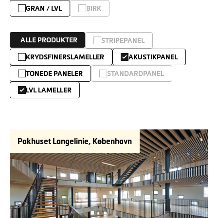
GRAN / LVL
BIRK
ALLE PRODUKTER
STRIPEPANEL
KRYDSFINERSLAMELLER
AKUSTIKPANEL
TONEDE PANELER
STANDARDPANEL
LVL LAMELLER
Pakhuset Langelinie, København