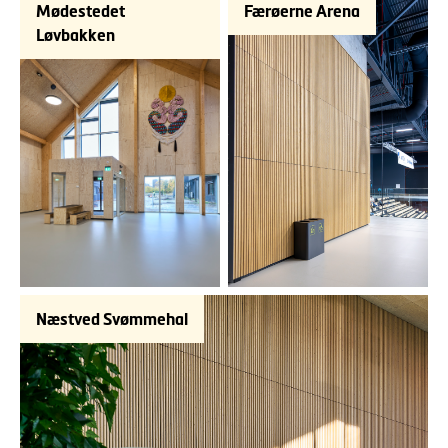
Mødestedet
Færøerne Arena
Løvbakken
Næstved Svømmehal