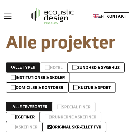
KONTAKT
EN
Alle projekter
ALLE TYPER
HOTEL
SUNDHED & SYGEHUS
INSTITUTIONER & SKOLER
DOMICILER & KONTORER
KULTUR & SPORT
ALLE TRÆSORTER
SPECIAL FINÉR
EGEFINER
BRUNKERNE ASKEFINER
ASKEFINER
ORIGINAL SKRÆLLET FYR