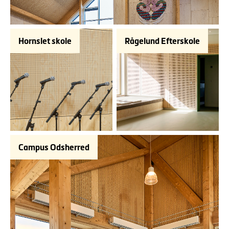
Hornslet skole
Rågelund Efterskole
Campus Odsherred