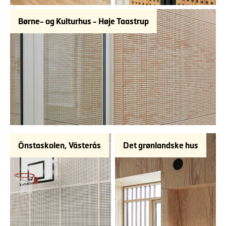
Børne- og Kulturhus - Høje Taastrup
Önstaskolen, Västerås
Det grønlandske hus