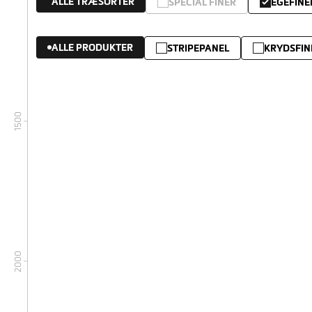
ALLE TRÆSORTER
SPECIAL FINÉR
EGEFINE
ALLE PRODUKTER
STRIPEPANEL
KRYDSFIN
1500
2000