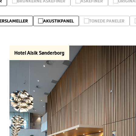
R
BRUNKERNE ASKEFINER
ASKEFINER
ORIGINA
ERSLAMELLER
AKUSTIKPANEL
TONEDE PANELER
Hotel Alsik Sønderborg