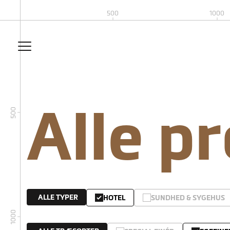
500
1000
Alle p
500
ALLE TYPER
HOTEL
SUNDHED & SYGEHUS
1000