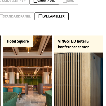
L SKRÆLLET FYR
GRAN / LVL
BIRK
STANDARDPANEL
LVL LAMELLER
Hotel Square
VINGSTED hotel &
konferencecenter