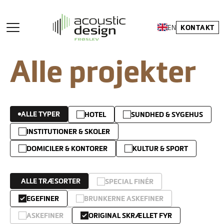
KONTAKT
EN
Alle projekter
ALLE TYPER
HOTEL
SUNDHED & SYGEHUS
INSTITUTIONER & SKOLER
DOMICILER & KONTORER
KULTUR & SPORT
ALLE TRÆSORTER
SPECIAL FINÉR
EGEFINER
BRUNKERNE ASKEFINER
ASKEFINER
ORIGINAL SKRÆLLET FYR