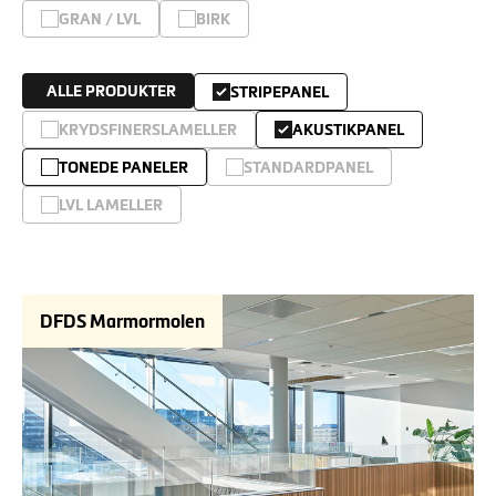
GRAN / LVL
BIRK
ALLE PRODUKTER
STRIPEPANEL
KRYDSFINERSLAMELLER
AKUSTIKPANEL
TONEDE PANELER
STANDARDPANEL
LVL LAMELLER
DFDS Marmormolen