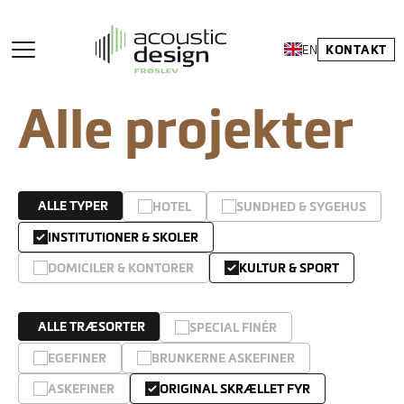
KONTAKT
EN
Alle projekter
ALLE TYPER
HOTEL
SUNDHED & SYGEHUS
INSTITUTIONER & SKOLER
DOMICILER & KONTORER
KULTUR & SPORT
ALLE TRÆSORTER
SPECIAL FINÉR
EGEFINER
BRUNKERNE ASKEFINER
ASKEFINER
ORIGINAL SKRÆLLET FYR