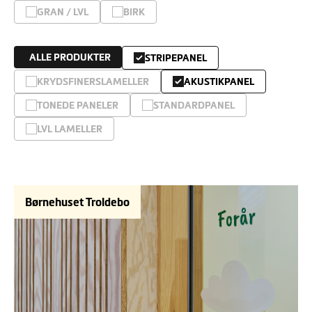
GRAN / LVL
BIRK
ALLE PRODUKTER
STRIPEPANEL
KRYDSFINERSLAMELLER
AKUSTIKPANEL
TONEDE PANELER
STANDARDPANEL
LVL LAMELLER
Børnehuset Troldebo