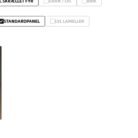
L SKRÆLLET FYR
GRAN / LVL
BIRK
STANDARDPANEL
LVL LAMELLER