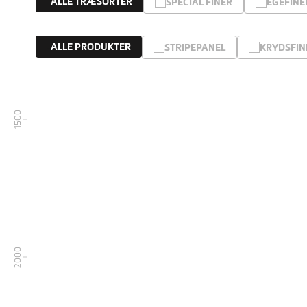
ALLE TRÆSORTER
SPECIAL FINÉR
EGEFINE
ALLE PRODUKTER
STRIPEPANEL
KRYDSFIN
1500
2000