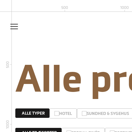
500
1000
Alle p
500
ALLE TYPER
HOTEL
SUNDHED & SYGEHUS
1000