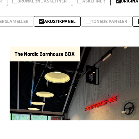
R
BRUNKERNE ASKEFINER
ASKEFINER
ORIGINA
ERSLAMELLER
AKUSTIKPANEL
TONEDE PANELER
The Nordic Barnhouse BOX