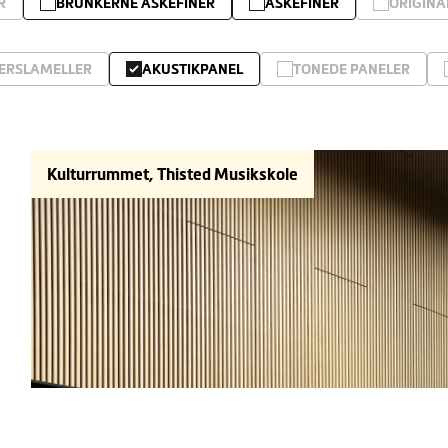
R
BRUNKERNE ASKEFINER
ASKEFINER
ORIGINA
ERSLAMELLER
AKUSTIKPANEL
TONEDE PANELER
Kulturrummet, Thisted Musikskole