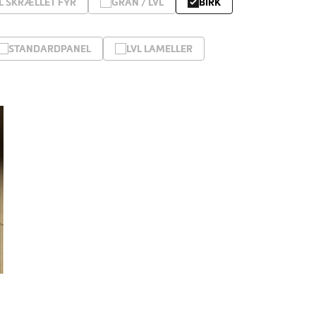
L SKRÆLLET FYR
GRAN / LVL
BIRK
STANDARDPANEL
LVL LAMELLER