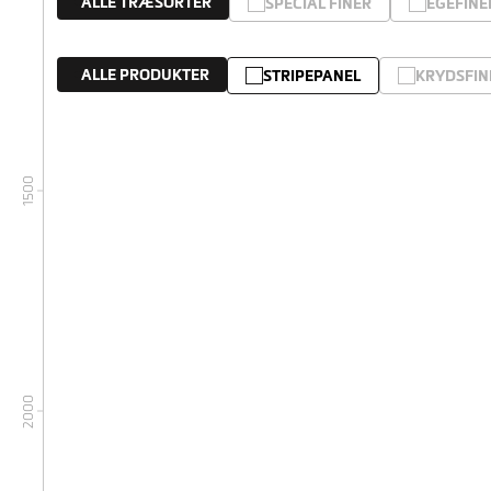
ALLE TRÆSORTER
SPECIAL FINÉR
EGEFINE
ALLE PRODUKTER
STRIPEPANEL
KRYDSFIN
1500
2000