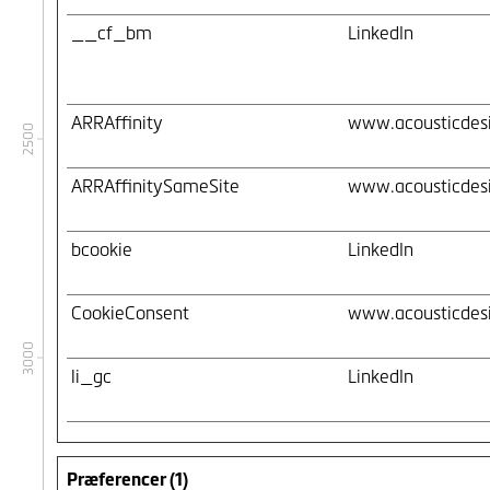
__cf_bm
LinkedIn
ARRAffinity
www.acousticdes
2500
ARRAffinitySameSite
www.acousticdes
bcookie
LinkedIn
CookieConsent
www.acousticdes
3000
li_gc
LinkedIn
Præferencer (1)