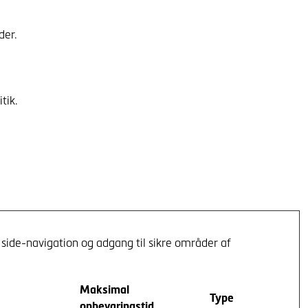
der.
tik.
ide-navigation og adgang til sikre områder af
Maksimal
Type
opbevaringstid