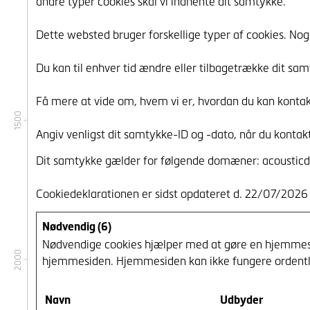
andre typer cookies skal vi indhente dit samtykke.
Dette websted bruger forskellige typer af cookies. Nogle
Du kan til enhver tid ændre eller tilbagetrække dit s
Få mere at vide om, hvem vi er, hvordan du kan kontakte
1500
Angiv venligst dit samtykke-ID og -dato, når du konta
Dit samtykke gælder for følgende domæner: acousticd
Cookiedeklarationen er sidst opdateret d. 22/07/2026
Nødvendig (6)
Nødvendige cookies hjælper med at gøre en hjemmesi
2000
hjemmesiden. Hjemmesiden kan ikke fungere ordentli
Navn
Udbyder