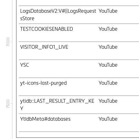
LogsDatabaseV2:V#||LogsRequest
YouTube
sStore
TESTCOOKIESENABLED
YouTube
7000
VISITOR_INFO1_LIVE
YouTube
YSC
YouTube
yt-icons-last-purged
YouTube
ytidb::LAST_RESULT_ENTRY_KE
YouTube
7500
Y
YtIdbMeta#databases
YouTube