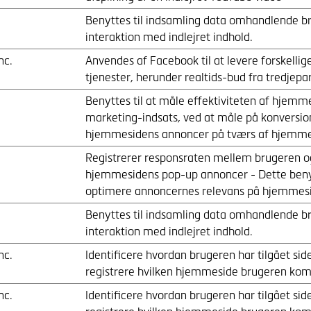
Benyttes til indsamling data omhandlende b
interaktion med indlejret indhold.
nc.
Anvendes af Facebook til at levere forskelli
tjenester, herunder realtids-bud fra tredjepa
Benyttes til at måle effektiviteten af hjemm
marketing-indsats, ved at måle på konversio
hjemmesidens annoncer på tværs af hjemme
Registrerer responsraten mellem brugeren o
hjemmesidens pop-up annoncer - Dette benyt
optimere annoncernes relevans på hjemmes
Benyttes til indsamling data omhandlende b
interaktion med indlejret indhold.
nc.
Identificere hvordan brugeren har tilgået sid
registrere hvilken hjemmeside brugeren kom
nc.
Identificere hvordan brugeren har tilgået sid