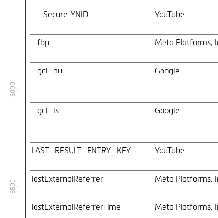
__Secure-YNID
YouTube
_fbp
Meta Platforms, I
_gcl_au
Google
6000
_gcl_ls
Google
LAST_RESULT_ENTRY_KEY
YouTube
lastExternalReferrer
Meta Platforms, I
6500
lastExternalReferrerTime
Meta Platforms, I