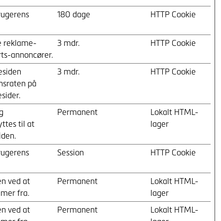
rugerens
180 dage
HTTP Cookie
ge reklame-
3 mdr.
HTTP Cookie
rts-annoncører.
esiden
3 mdr.
HTTP Cookie
nsraten på
sider.
g
Permanent
Lokalt HTML-
tes til at
lager
iden.
rugerens
Session
HTTP Cookie
en ved at
Permanent
Lokalt HTML-
mer fra.
lager
en ved at
Permanent
Lokalt HTML-