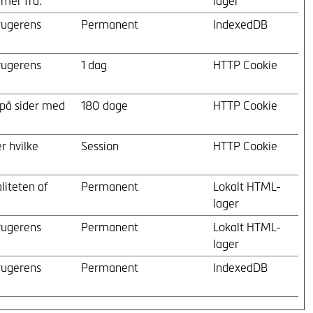
mer fra.
lager
rugerens
Permanent
IndexedDB
rugerens
1 dag
HTTP Cookie
 på sider med
180 dage
HTTP Cookie
er hvilke
Session
HTTP Cookie
liteten af
Permanent
Lokalt HTML-
lager
rugerens
Permanent
Lokalt HTML-
lager
rugerens
Permanent
IndexedDB