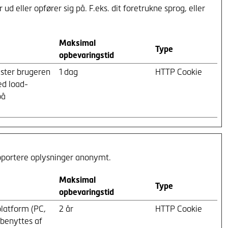
eller opfører sig på. F.eks. dit foretrukne sprog, eller
Maksimal
Type
opbevaringstid
uster brugeren
1 dag
HTTP Cookie
d load-
på
apportere oplysninger anonymt.
Maksimal
Type
opbevaringstid
platform (PC,
2 år
HTTP Cookie
 benyttes af