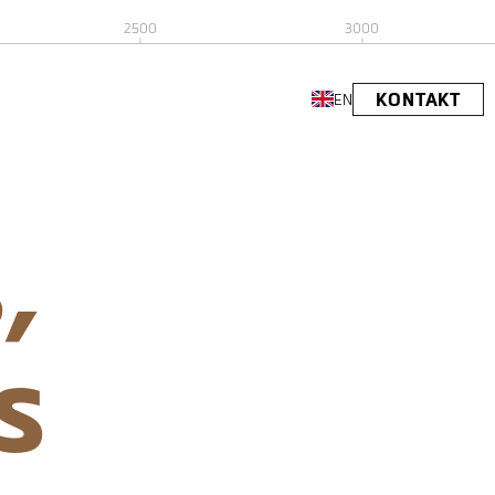
2500
3000
KONTAKT
EN
,
s