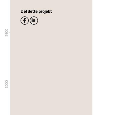
Del dette projekt
2500
3000