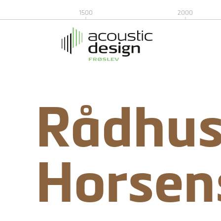
1500
2000
Rådhus
Horsen