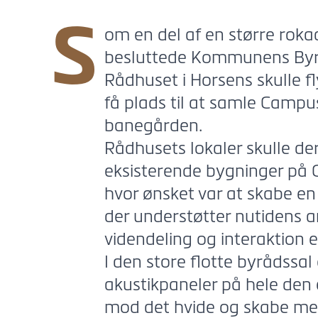
S
om en del af en større rok
besluttede Kommunens Byrå
Rådhuset i Horsens skulle f
få plads til at samle Campus
banegården.
Rådhusets lokaler skulle de
eksisterende bygninger på C
hvor ønsket var at skabe e
der understøtter nutidens 
videndeling og interaktion e
I den store flotte byrådssal
akustikpaneler på hele den 
mod det hvide og skabe me