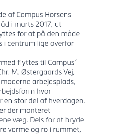
ade af Campus Horsens
d i marts 2017, at
lyttes for at på den måde
 i centrum lige overfor
rmed flyttes til Campus´
hr. M. Østergaards Vej,
n moderne arbejdsplads,
arbejdsform hvor
r en stor del af hverdagen.
 er der monteret
ene væg. Dels for at bryde
re varme og ro i rummet,