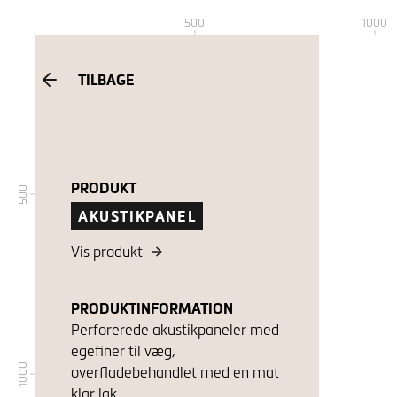
500
1000
TILBAGE
PRODUKT
500
AKUSTIKPANEL
Vis produkt
PRODUKTINFORMATION
Perforerede akustikpaneler med
egefiner til væg,
1000
overfladebehandlet med en mat
klar lak.