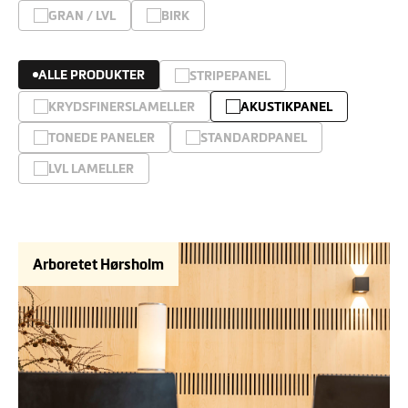
GRAN / LVL
BIRK
ALLE PRODUKTER
STRIPEPANEL
KRYDSFINERSLAMELLER
AKUSTIKPANEL
TONEDE PANELER
STANDARDPANEL
LVL LAMELLER
Arboretet Hørsholm