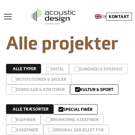
KONTAKT
EN
Alle projekter
ALLE TYPER
HOTEL
SUNDHED & SYGEHUS
INSTITUTIONER & SKOLER
DOMICILER & KONTORER
KULTUR & SPORT
ALLE TRÆSORTER
SPECIAL FINÉR
EGEFINER
BRUNKERNE ASKEFINER
ASKEFINER
ORIGINAL SKRÆLLET FYR