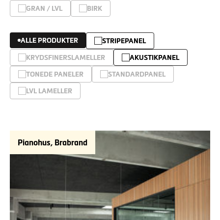
GRAN / LVL
BIRK
ALLE PRODUKTER
STRIPEPANEL
KRYDSFINERSLAMELLER
AKUSTIKPANEL
TONEDE PANELER
STANDARDPANEL
LVL LAMELLER
Pianohus, Brabrand