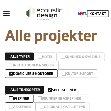
KONTAKT
EN
Alle projekter
ALLE TYPER
HOTEL
SUNDHED & SYGEHUS
INSTITUTIONER & SKOLER
DOMICILER & KONTORER
KULTUR & SPORT
ALLE TRÆSORTER
SPECIAL FINÉR
EGEFINER
BRUNKERNE ASKEFINER
ASKEFINER
ORIGINAL SKRÆLLET FYR